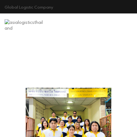
Global Logistic Company
HOME
ABOUT US
GALLERY
CONTACT
Cookie Policy