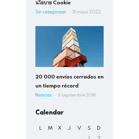
นโยบาย Cookie
Sin categorizar
31 mayo 2022
20 000 envíos cerrados en
un tiempo récord
Noticias
6 septiembre 2018
Calendar
L
M
X
J
V
S
D
1
2