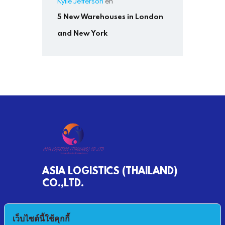
Kylie Jefferson
en
5 New Warehouses in London
and New York
ASIA LOGISTICS (THAILAND)
CO.,LTD.
790/68 MOO 2 BANKHLONGSUAN
เว็บไซต์นี้ใช้คุกกี้
PHRASAMUTCHEDI SAMUTPRAKAN 10290