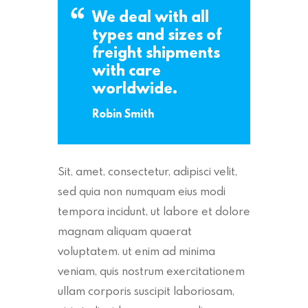
We deal with all
types and sizes of
freight shipments
with care
worldwide.
Robin Smith
Sit, amet, consectetur, adipisci velit,
sed quia non numquam eius modi
tempora incidunt, ut labore et dolore
magnam aliquam quaerat
voluptatem. ut enim ad minima
veniam, quis nostrum exercitationem
ullam corporis suscipit laboriosam,