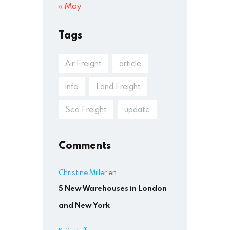
« May
Tags
Air Freight
article
info
Land Freight
Sea Freight
update
Comments
Christine Miller
en
5 New Warehouses in London
and New York