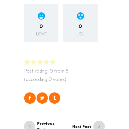
0
0
LOVE
LOL
Post rating:
0
from
5
(according
0
votes
)
Previous
Next Post